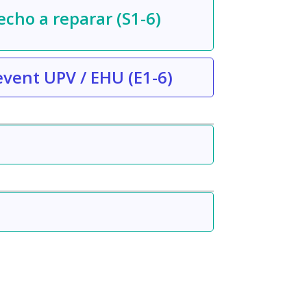
echo a reparar
(S1-6)
event UPV / EHU
(E1-6)