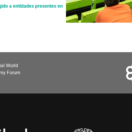
ngido a entidades presentes en
cial World
omy Forum