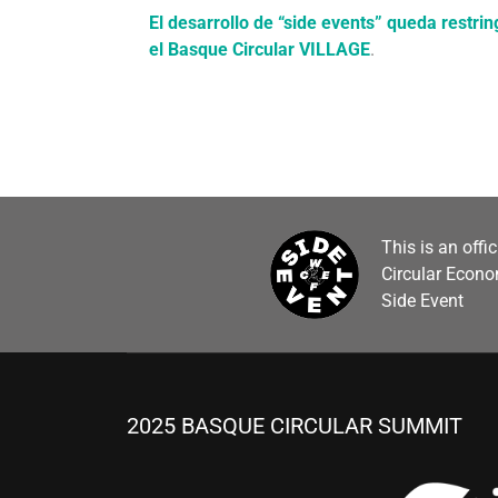
El desarrollo de “side events” queda restri
el Basque Circular VILLAGE
.
This is an offi
Circular Econ
Side Event
2025 BASQUE CIRCULAR SUMMIT