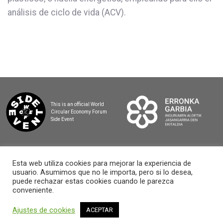
análisis de ciclo de vida (ACV).
This is an official World
Circular Economy Forum
Side Event
Esta web utiliza cookies para mejorar la experiencia de
usuario. Asumimos que no le importa, pero si lo desea,
2025 BASQUE CIRCULAR SUMMIT
puede rechazar estas cookies cuando le parezca
conveniente.
Ajustes de cookies
ACEPTAR