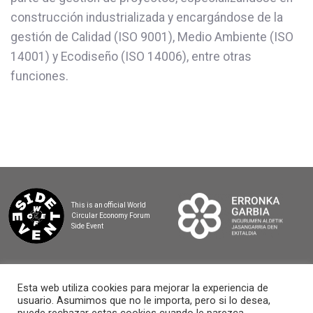
construcción industrializada y encargándose de la
gestión de Calidad (ISO 9001), Medio Ambiente (ISO
14001) y Ecodiseño (ISO 14006), entre otras
funciones.
This is an official World
Circular Economy Forum
Side Event
Esta web utiliza cookies para mejorar la experiencia de
usuario. Asumimos que no le importa, pero si lo desea,
2025 BASQUE CIRCULAR SUMMIT