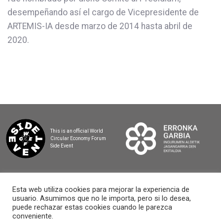
desempeñando así el cargo de Vicepresidente de
ARTEMIS-IA desde marzo de 2014 hasta abril de
2020.
This is an official World
Circular Economy Forum
Side Event
Esta web utiliza cookies para mejorar la experiencia de
usuario. Asumimos que no le importa, pero si lo desea,
2025 BASQUE CIRCULAR SUMMIT
puede rechazar estas cookies cuando le parezca
conveniente.