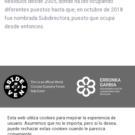
Residuos desde 2005, donde ha ido ocupando
diferentes puestos hasta que, en octubre de 2018
fue nombrada Subdirectora, puesto que ocupa
desde entonces.
This is an official World
Circular Economy Forum
Side Event
Esta web utiliza cookies para mejorar la experiencia de
usuario. Asumimos que no le importa, pero si lo desea,
2025 BASQUE CIRCULAR SUMMIT
puede rechazar estas cookies cuando le parezca
conveniente.