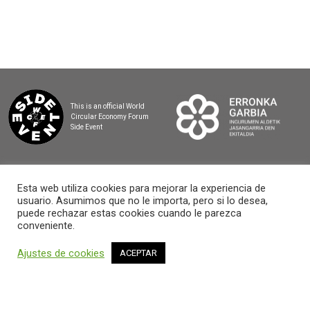
This is an official World
Circular Economy Forum
Side Event
Esta web utiliza cookies para mejorar la experiencia de
usuario. Asumimos que no le importa, pero si lo desea,
2025 BASQUE CIRCULAR SUMMIT
puede rechazar estas cookies cuando le parezca
conveniente.
Ajustes de cookies
ACEPTAR