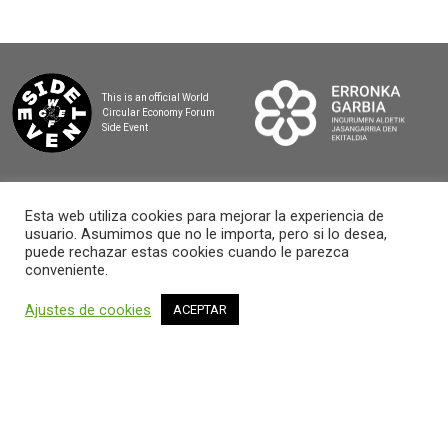
This is an official World
Circular Economy Forum
Side Event
Esta web utiliza cookies para mejorar la experiencia de
usuario. Asumimos que no le importa, pero si lo desea,
2025 BASQUE CIRCULAR SUMMIT
puede rechazar estas cookies cuando le parezca
conveniente.
Ajustes de cookies
ACEPTAR