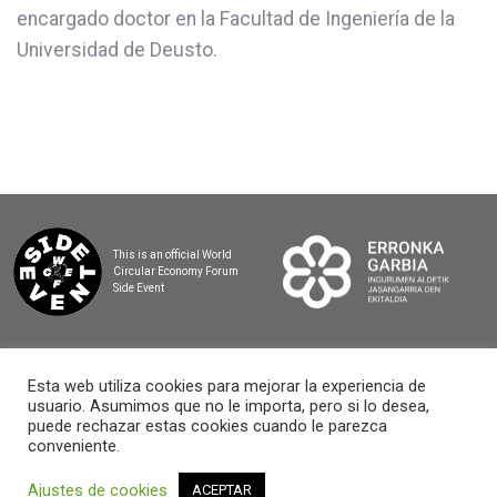
encargado doctor en la Facultad de Ingeniería de la
Universidad de Deusto.
This is an official World
Circular Economy Forum
Side Event
Esta web utiliza cookies para mejorar la experiencia de
usuario. Asumimos que no le importa, pero si lo desea,
2025 BASQUE CIRCULAR SUMMIT
puede rechazar estas cookies cuando le parezca
conveniente.
Ajustes de cookies
ACEPTAR