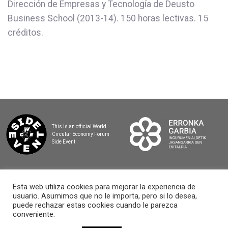
Dirección de Empresas y Tecnología de Deusto
Business School (2013-14). 150 horas lectivas. 15
créditos.
This is an official World
Circular Economy Forum
Side Event
Esta web utiliza cookies para mejorar la experiencia de
usuario. Asumimos que no le importa, pero si lo desea,
2025 BASQUE CIRCULAR SUMMIT
puede rechazar estas cookies cuando le parezca
conveniente.