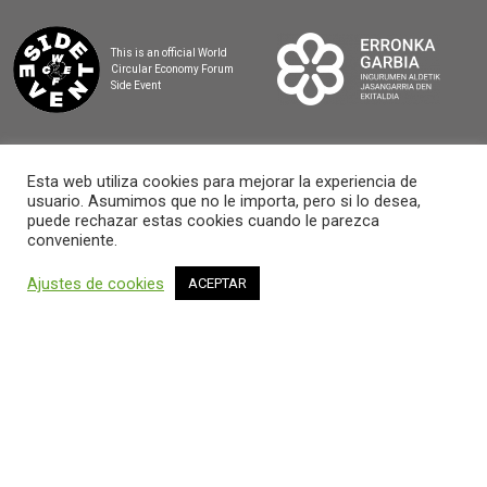
This is an official World
Circular Economy Forum
Side Event
Esta web utiliza cookies para mejorar la experiencia de
usuario. Asumimos que no le importa, pero si lo desea,
2025 BASQUE CIRCULAR SUMMIT
puede rechazar estas cookies cuando le parezca
conveniente.
Ajustes de cookies
ACEPTAR
AVISO LEGAL Y POLÍTICA DE PRIVACIDAD