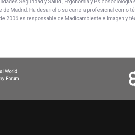
idades Seguridad y Salud , Ergonomía y Psicosociología e 
e de Madrid. Ha desarrollo su carrera profesional como t
sde 2006 es responsable de Madioambiente e Imagen y téc
ial World
omy Forum