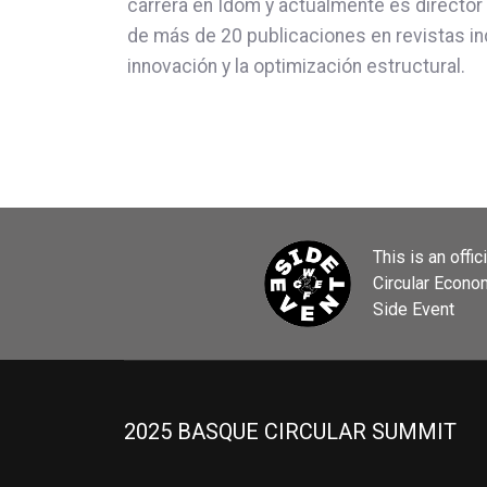
carrera en Idom y actualmente es director
de más de 20 publicaciones en revistas i
innovación y la optimización estructural.
This is an offic
Circular Econ
Side Event
2025 BASQUE CIRCULAR SUMMIT