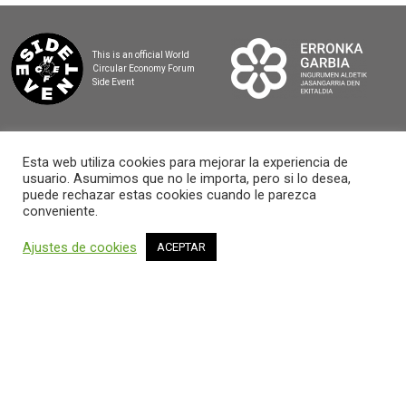
This is an official World
Circular Economy Forum
Side Event
Esta web utiliza cookies para mejorar la experiencia de
usuario. Asumimos que no le importa, pero si lo desea,
2025 BASQUE CIRCULAR SUMMIT
puede rechazar estas cookies cuando le parezca
conveniente.
Ajustes de cookies
ACEPTAR
AVISO LEGAL Y POLÍTICA DE PRIVACIDAD