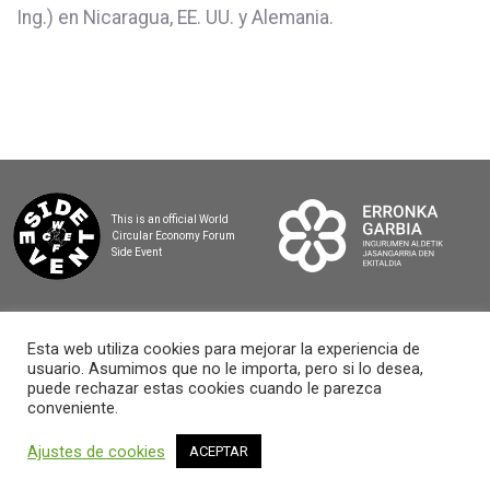
Ing.) en Nicaragua, EE. UU. y Alemania.
This is an official World
Circular Economy Forum
Side Event
Esta web utiliza cookies para mejorar la experiencia de
usuario. Asumimos que no le importa, pero si lo desea,
2025 BASQUE CIRCULAR SUMMIT
puede rechazar estas cookies cuando le parezca
conveniente.
Ajustes de cookies
ACEPTAR