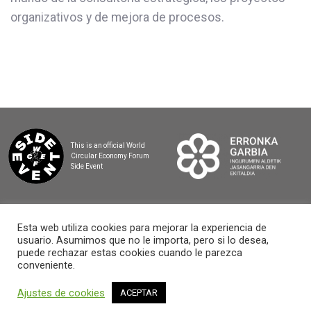
organizativos y de mejora de procesos.
This is an official World
Circular Economy Forum
Side Event
Esta web utiliza cookies para mejorar la experiencia de
usuario. Asumimos que no le importa, pero si lo desea,
2025 BASQUE CIRCULAR SUMMIT
puede rechazar estas cookies cuando le parezca
conveniente.
Ajustes de cookies
ACEPTAR