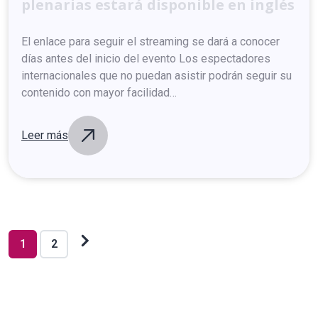
plenarias
estará
disponible
en
inglés
El enlace para seguir el streaming se dará a conocer
días antes del inicio del evento Los espectadores
internacionales que no puedan asistir podrán seguir su
contenido con mayor facilidad…
Leer más
Paginación
de
entradas
Next
1
2
posts