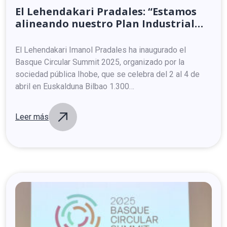
El
Lehendakari
Pradales:
“Estamos
alineando
nuestro
Plan
Industrial
con
las
directrices
europeas,
porque
Euskadi
puede
y
debe
ser
un
actor
El Lehendakari Imanol Pradales ha inaugurado el
relevante
en
este
proceso”
Basque Circular Summit 2025, organizado por la
sociedad pública Ihobe, que se celebra del 2 al 4 de
abril en Euskalduna Bilbao 1.300…
Leer más