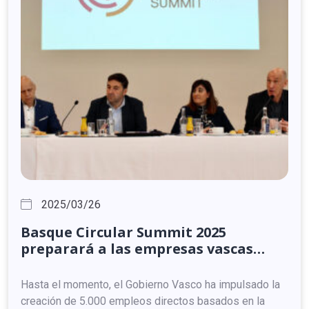
2025/03/26
Basque
Circular
Summit
2025
preparará
a
las
empresas
vascas
para
las
implicaciones
derivadas
del
nuevo
Pacto
Industrial
Limpio
Hasta el momento, el Gobierno Vasco ha impulsado la
europeo
creación de 5.000 empleos directos basados en la