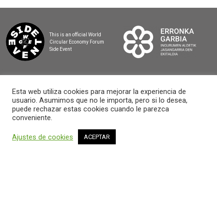
This is an official World
Circular Economy Forum
Side Event
Esta web utiliza cookies para mejorar la experiencia de
usuario. Asumimos que no le importa, pero si lo desea,
2025 BASQUE CIRCULAR SUMMIT
puede rechazar estas cookies cuando le parezca
conveniente.
Ajustes de cookies
ACEPTAR
AVISO LEGAL Y POLÍTICA DE PRIVACIDAD