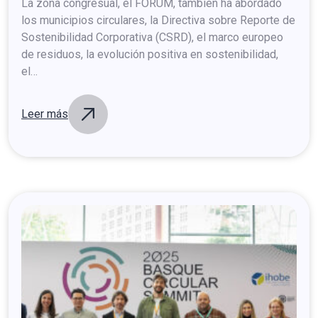
Circular
Summit
2025
La zona congresual, el FORUM, también ha abordado
los municipios circulares, la Directiva sobre Reporte de
Sostenibilidad Corporativa (CSRD), el marco europeo
de residuos, la evolución positiva en sostenibilidad,
el…
Leer más