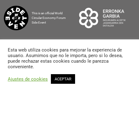
This is an official World
Circular Economy Forum
Side Event
Esta web utiliza cookies para mejorar la experiencia de
usuario. Asumimos que no le importa, pero si lo desea,
2025 BASQUE CIRCULAR SUMMIT
puede rechazar estas cookies cuando le parezca
conveniente.
Ajustes de cookies
ACEPTAR
AVISO LEGAL Y POLÍTICA DE PRIVACIDAD