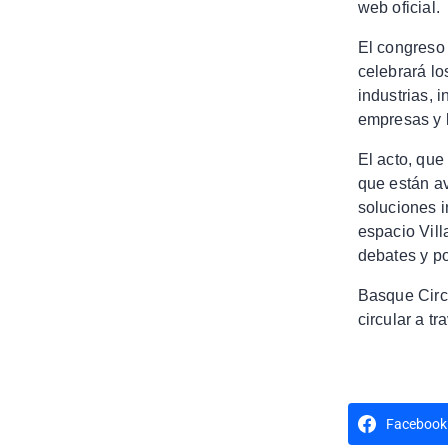
web oficial.
El congreso 
celebrará lo
industrias, 
empresas y l
El acto, que
que están a
soluciones 
espacio Vill
debates y po
Basque Circu
circular a tr
Facebook