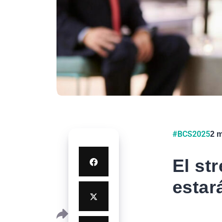
#BCS2025
2 m
El st
estar