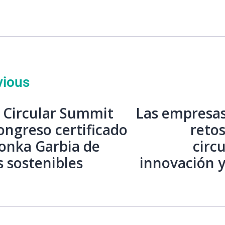
vious
 Circular Summit
Las empresas
ongreso certificado
reto
onka Garbia de
circ
 sostenibles
innovación y