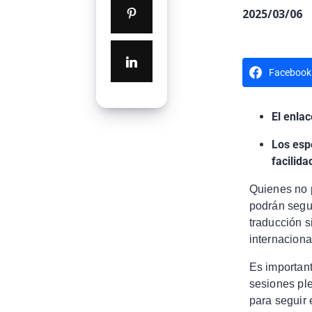
2025/03/06
Facebook
El enlac
Los esp
facilida
Quienes no 
podrán segui
traducción s
internaciona
Es important
sesiones ple
para seguir 