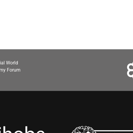
cial World
omy Forum