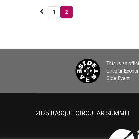
de
Older
1
2
entradas
posts
This is an offic
Circular Econ
Side Event
2025 BASQUE CIRCULAR SUMMIT