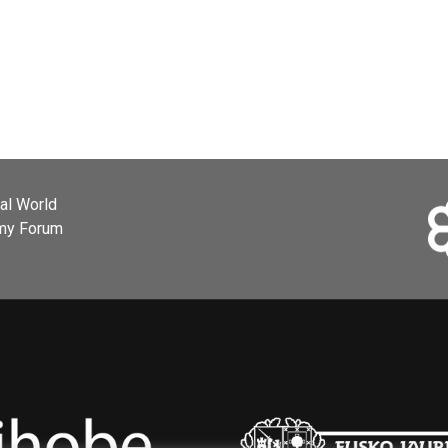
ial World
omy Forum