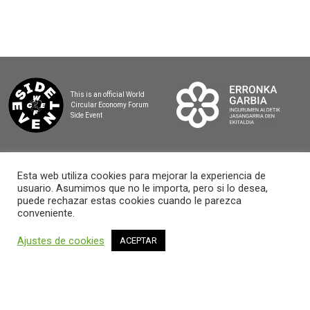
This is an official World
Circular Economy Forum
Side Event
Esta web utiliza cookies para mejorar la experiencia de
usuario. Asumimos que no le importa, pero si lo desea,
2025 BASQUE CIRCULAR SUMMIT
puede rechazar estas cookies cuando le parezca
conveniente.
Ajustes de cookies
ACEPTAR