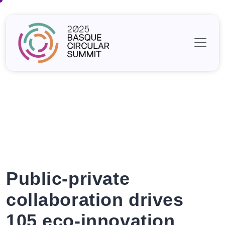
Skip
to
content
Public-private
collaboration drives
105 eco-innovation