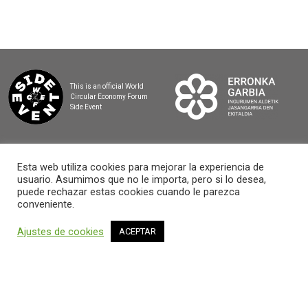
This is an official World
Circular Economy Forum
Side Event
Esta web utiliza cookies para mejorar la experiencia de
usuario. Asumimos que no le importa, pero si lo desea,
2025 BASQUE CIRCULAR SUMMIT
puede rechazar estas cookies cuando le parezca
conveniente.
Ajustes de cookies
ACEPTAR