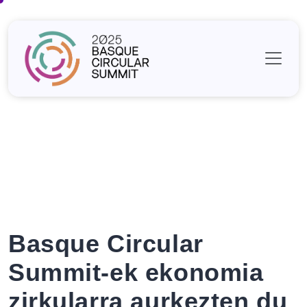
Skip
to
content
Basque Circular
Summit-ek ekonomia
zirkularra aurkezten du