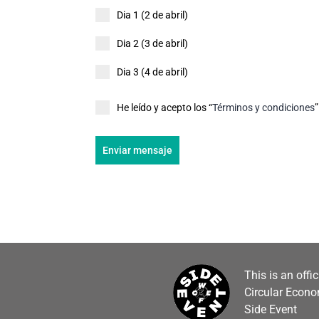
Dia 1 (2 de abril)
Dia 2 (3 de abril)
Dia 3 (4 de abril)
He leído y acepto los “
Términos y condiciones
Enviar mensaje
This is an offi
Circular Econ
Side Event