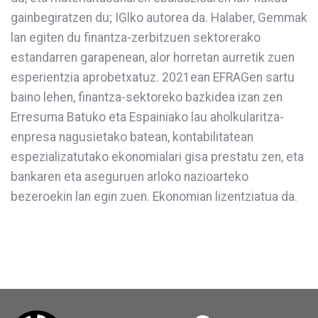
gainbegiratzen du; IGlko autorea da. Halaber, Gemmak
lan egiten du finantza-zerbitzuen sektorerako
estandarren garapenean, alor horretan aurretik zuen
esperientzia aprobetxatuz. 2021ean EFRAGen sartu
baino lehen, finantza-sektoreko bazkidea izan zen
Erresuma Batuko eta Espainiako lau aholkularitza-
enpresa nagusietako batean, kontabilitatean
espezializatutako ekonomialari gisa prestatu zen, eta
bankaren eta aseguruen arloko nazioarteko
bezeroekin lan egin zuen. Ekonomian lizentziatua da.