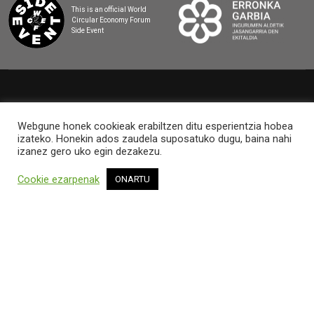
This is an official World
Circular Economy Forum
Side Event
2025 BASQUE CIRCULAR SUMMIT
Webgune honek cookieak erabiltzen ditu esperientzia hobea
izateko. Honekin ados zaudela suposatuko dugu, baina nahi
izanez gero uko egin dezakezu.
Cookie ezarpenak
ONARTU
LEGEZKO OHARRA ETA PRIBATUTASUN-
POLITIKA