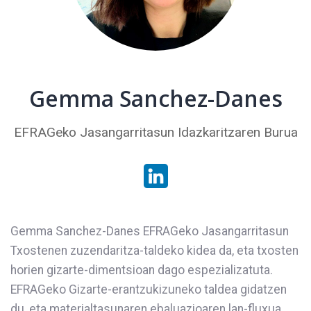
Gemma Sanchez-Danes
EFRAGeko Jasangarritasun Idazkaritzaren Burua
Gemma Sanchez-Danes EFRAGeko Jasangarritasun
Txostenen zuzendaritza-taldeko kidea da, eta txosten
horien gizarte-dimentsioan dago espezializatuta.
EFRAGeko Gizarte-erantzukizuneko taldea gidatzen
du, eta materialtasunaren ebaluazioaren lan-fluxua