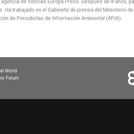
agencia de noticias Europa Press. Después de 8 años, pa
ias. Ha trabajado en el Gabinete de prensa del Ministerio d
ción de Periodistas de Información Ambiental (APIA).
ial World
omy Forum