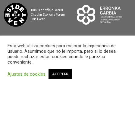
This is an official World
Circular Economy Forum
Side Event
Esta web utiliza cookies para mejorar la experiencia de
usuario. Asumimos que no le importa, pero si lo desea,
2025 BASQUE CIRCULAR SUMMIT
puede rechazar estas cookies cuando le parezca
conveniente.
Ajustes de cookies
ACEPTAR
AVISO LEGAL Y POLÍTICA DE PRIVACIDAD