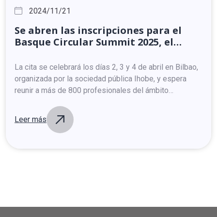
2024/11/21
Se
abren
las
inscripciones
para
el
Basque
Circular
Summit
2025,
el
mayor
evento
sobre
economía
circular
del
sur
de
Europa
La cita se celebrará los días 2, 3 y 4 de abril en Bilbao,
organizada por la sociedad pública Ihobe, y espera
reunir a más de 800 profesionales del ámbito…
Leer más