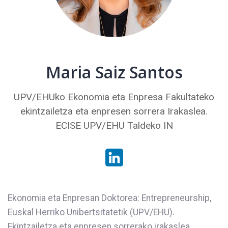
Maria Saiz Santos
UPV/EHUko Ekonomia eta Enpresa Fakultateko
ekintzailetza eta enpresen sorrera Irakaslea.
ECISE UPV/EHU Taldeko IN
Ekonomia eta Enpresan Doktorea: Entrepreneurship,
Euskal Herriko Unibertsitatetik (UPV/EHU).
Ekintzailetza eta enpresen sorrerako irakaslea