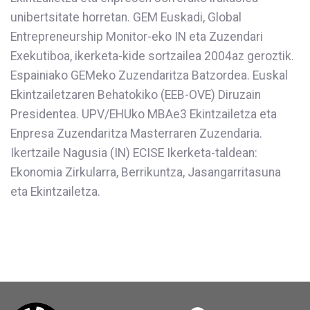
unibertsitate horretan. GEM Euskadi, Global
Entrepreneurship Monitor-eko IN eta Zuzendari
Exekutiboa, ikerketa-kide sortzailea 2004az geroztik.
Espainiako GEMeko Zuzendaritza Batzordea. Euskal
Ekintzailetzaren Behatokiko (EEB-OVE) Diruzain
Presidentea. UPV/EHUko MBAe3 Ekintzailetza eta
Enpresa Zuzendaritza Masterraren Zuzendaria.
Ikertzaile Nagusia (IN) ECISE Ikerketa-taldean:
Ekonomia Zirkularra, Berrikuntza, Jasangarritasuna
eta Ekintzailetza.