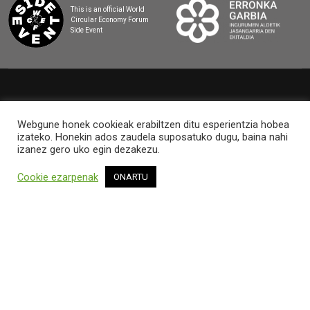
This is an official World
Circular Economy Forum
Side Event
2025 BASQUE CIRCULAR SUMMIT
Webgune honek cookieak erabiltzen ditu esperientzia hobea
izateko. Honekin ados zaudela suposatuko dugu, baina nahi
izanez gero uko egin dezakezu.
Cookie ezarpenak
ONARTU
LEGEZKO OHARRA ETA PRIBATUTASUN-
POLITIKA