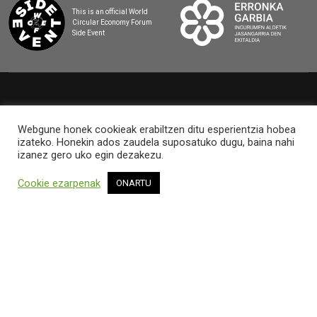
This is an official World
Circular Economy Forum
Side Event
2025 BASQUE CIRCULAR SUMMIT
Webgune honek cookieak erabiltzen ditu esperientzia hobea
izateko. Honekin ados zaudela suposatuko dugu, baina nahi
izanez gero uko egin dezakezu.
Cookie ezarpenak
ONARTU
LEGEZKO OHARRA ETA PRIBATUTASUN-
POLITIKA