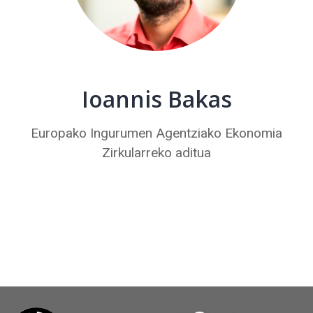
Ioannis Bakas
Europako Ingurumen Agentziako Ekonomia
Zirkularreko aditua