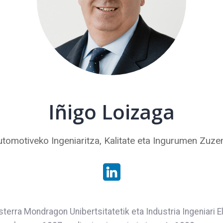
Iñigo Loizaga
tomotiveko Ingeniaritza, Kalitate eta Ingurumen Zuze
rra Mondragon Unibertsitatetik eta Industria Ingeniari Ele