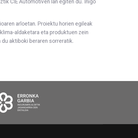
ztik CIE Automotiven lan egiten du. Iñigo
ioaren arloetan. Proiektu horien egileak
 klima-aldaketara eta produktuen zein
du aktiboki beraren sorreratik.