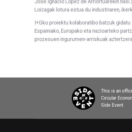
José Ignacio López de Arriortuarekin hasi z
Loizagak lotura estua du industriaren, iker
I+Gko proiektu kolaboratibo batzuk gidatu d
Espainiako, Europako eta nazioarteko partz
prozesuen ingurumen-arriskuak aztertzera 
This is an offic
Circular Econ
Side Event