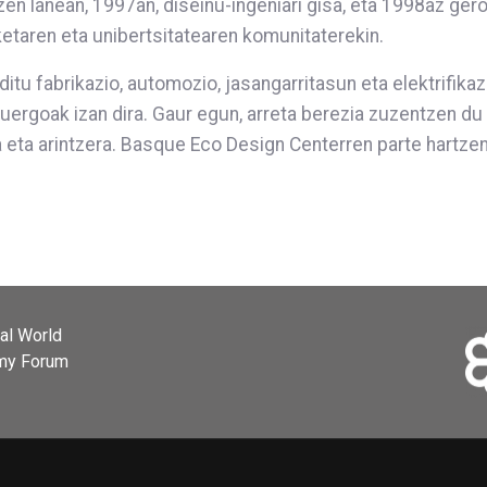
en lanean, 1997an, diseinu-ingeniari gisa, eta 1998az gero
ketaren eta unibertsitatearen komunitaterekin.
itu fabrikazio, automozio, jasangarritasun eta elektrifikaz
uergoak izan dira. Gaur egun, arreta berezia zuzentzen du
eta arintzera. Basque Eco Design Centerren parte hartzen 
ial World
omy Forum