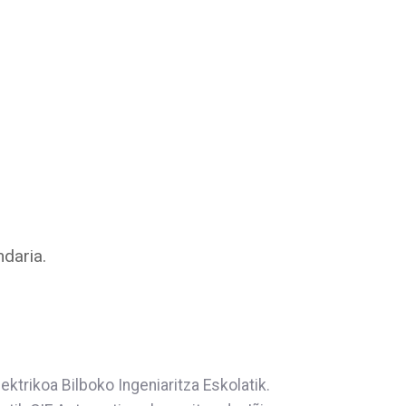
ndaria.
ktrikoa Bilboko Ingeniaritza Eskolatik.