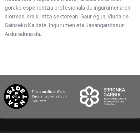
gorako esperientzia profesionala du ingurumenaren
alorrean, eraikuntza sektorean. Gaur egun, Viuda de
Sainzeko Kalitate, Ingurumen eta Jasangarritasun
Arduraduna da.
This is an official World
Circular Economy Forum
Side Event
2025 BASQUE CIRCULAR SUMMIT