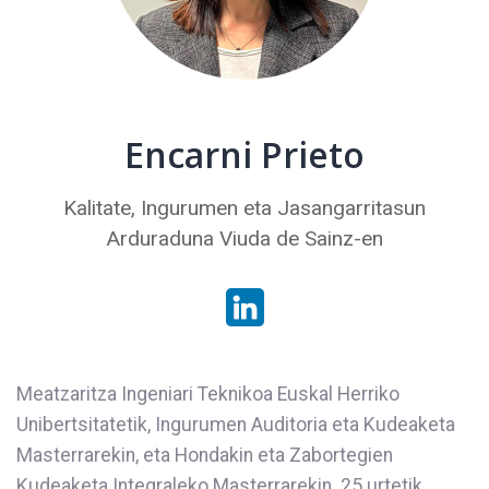
Encarni Prieto
Kalitate, Ingurumen eta Jasangarritasun
Arduraduna Viuda de Sainz-en
Meatzaritza Ingeniari Teknikoa Euskal Herriko
Unibertsitatetik, Ingurumen Auditoria eta Kudeaketa
Masterrarekin, eta Hondakin eta Zabortegien
Kudeaketa Integraleko Masterrarekin. 25 urtetik