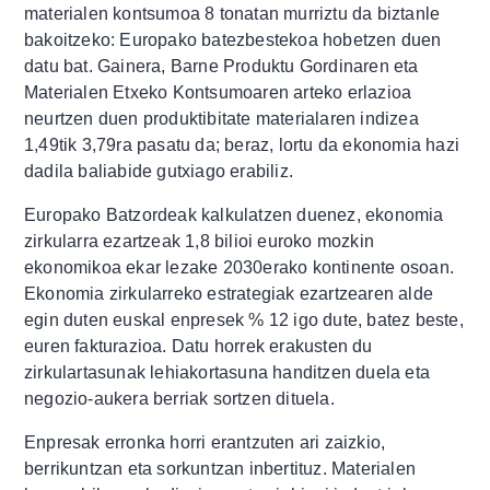
materialen kontsumoa 8 tonatan murriztu da biztanle
bakoitzeko: Europako batezbestekoa hobetzen duen
datu bat. Gainera, Barne Produktu Gordinaren eta
Materialen Etxeko Kontsumoaren arteko erlazioa
neurtzen duen produktibitate materialaren indizea
1,49tik 3,79ra pasatu da; beraz, lortu da ekonomia hazi
dadila baliabide gutxiago erabiliz.
Europako Batzordeak kalkulatzen duenez, ekonomia
zirkularra ezartzeak 1,8 bilioi euroko mozkin
ekonomikoa ekar lezake 2030erako kontinente osoan.
Ekonomia zirkularreko estrategiak ezartzearen alde
egin duten euskal enpresek % 12 igo dute, batez beste,
euren fakturazioa. Datu horrek erakusten du
zirkulartasunak lehiakortasuna handitzen duela eta
negozio-aukera berriak sortzen dituela.
Enpresak erronka horri erantzuten ari zaizkio,
berrikuntzan eta sorkuntzan inbertituz. Materialen