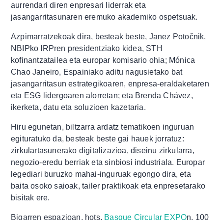
aurrendari diren enpresari liderrak eta
jasangarritasunaren eremuko akademiko ospetsuak.
Azpimarratzekoak dira, besteak beste, Janez Potočnik,
NBIPko IRPren presidentziako kidea, STH
kofinantzatailea eta europar komisario ohia; Mónica
Chao Janeiro, Espainiako aditu nagusietako bat
jasangarritasun estrategikoaren, enpresa-eraldaketaren
eta ESG lidergoaren alorretan; eta Brenda Chávez,
ikerketa, datu eta soluzioen kazetaria.
Hiru egunetan, biltzarra ardatz tematikoen inguruan
egituratuko da, besteak beste gai hauek jorratuz:
zirkulartasunerako digitalizazioa, diseinu zirkularra,
negozio-eredu berriak eta sinbiosi industriala. Europar
legediari buruzko mahai-inguruak egongo dira, eta
baita osoko saioak, tailer praktikoak eta enpresetarako
bisitak ere.
Bigarren espazioan, hots,
Basque Circular EXPO
n, 100