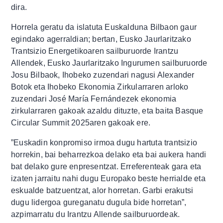
dira.
Horrela geratu da islatuta Euskalduna Bilbaon gaur
egindako agerraldian; bertan, Eusko Jaurlaritzako
Trantsizio Energetikoaren sailburuorde Irantzu
Allendek, Eusko Jaurlaritzako Ingurumen sailburuorde
Josu Bilbaok, Ihobeko zuzendari nagusi Alexander
Botok eta Ihobeko Ekonomia Zirkularraren arloko
zuzendari José María Fernándezek ekonomia
zirkularraren gakoak azaldu dituzte, eta baita Basque
Circular Summit 2025aren gakoak ere.
”Euskadin konpromiso irmoa dugu hartuta trantsizio
horrekin, bai beharrezkoa delako eta bai aukera handi
bat delako gure enpresentzat. Erreferenteak gara eta
izaten jarraitu nahi dugu Europako beste herrialde eta
eskualde batzuentzat, alor horretan. Garbi erakutsi
dugu lidergoa gureganatu dugula bide horretan”,
azpimarratu du Irantzu Allende sailburuordeak.