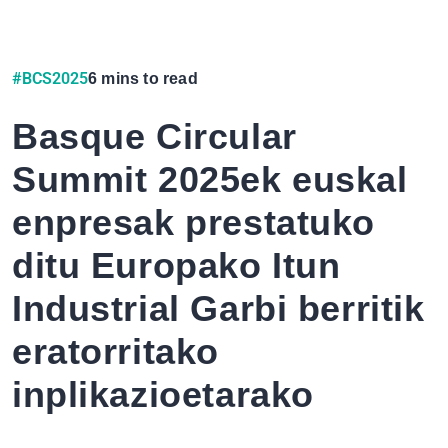
#BCS2025
6 mins to read
Basque Circular
Summit 2025ek euskal
enpresak prestatuko
ditu Europako Itun
Industrial Garbi berritik
eratorritako
inplikazioetarako