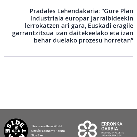
Pradales Lehendakaria: “Gure Plan
Industriala europar jarraibideekin
lerrokatzen ari gara, Euskadi eragile
garrantzitsua izan daitekeelako eta izan
behar duelako prozesu horretan”
This is an official World
Circular Economy Forum
Side Event