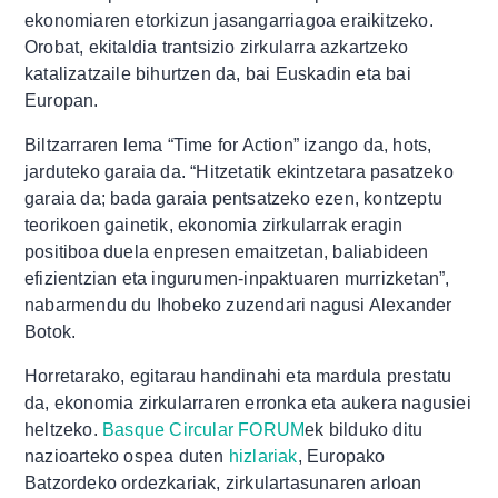
ekonomiaren etorkizun jasangarriagoa eraikitzeko.
Orobat, ekitaldia trantsizio zirkularra azkartzeko
katalizatzaile bihurtzen da, bai Euskadin eta bai
Europan.
Biltzarraren lema “Time for Action” izango da, hots,
jarduteko garaia da. “Hitzetatik ekintzetara pasatzeko
garaia da; bada garaia pentsatzeko ezen, kontzeptu
teorikoen gainetik, ekonomia zirkularrak eragin
positiboa duela enpresen emaitzetan, baliabideen
efizientzian eta ingurumen-inpaktuaren murrizketan”,
nabarmendu du Ihobeko zuzendari nagusi Alexander
Botok.
Horretarako, egitarau handinahi eta mardula prestatu
da, ekonomia zirkularraren erronka eta aukera nagusiei
heltzeko.
Basque Circular FORUM
ek bilduko ditu
nazioarteko ospea duten
hizlariak
, Europako
Batzordeko ordezkariak, zirkulartasunaren arloan