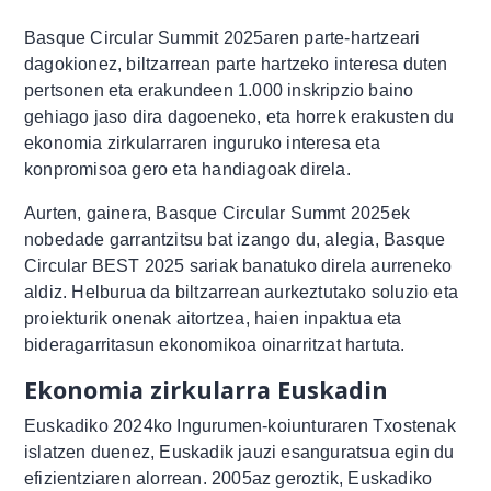
Basque Circular Summit 2025aren parte-hartzeari
dagokionez, biltzarrean parte hartzeko interesa duten
pertsonen eta erakundeen 1.000 inskripzio baino
gehiago jaso dira dagoeneko, eta horrek erakusten du
ekonomia zirkularraren inguruko interesa eta
konpromisoa gero eta handiagoak direla.
Aurten, gainera, Basque Circular Summt 2025ek
nobedade garrantzitsu bat izango du, alegia, Basque
Circular BEST 2025 sariak banatuko direla aurreneko
aldiz. Helburua da biltzarrean aurkeztutako soluzio eta
proiekturik onenak aitortzea, haien inpaktua eta
bideragarritasun ekonomikoa oinarritzat hartuta.
Ekonomia zirkularra Euskadin
Euskadiko 2024ko Ingurumen-koiunturaren Txostenak
islatzen duenez, Euskadik jauzi esanguratsua egin du
efizientziaren alorrean. 2005az geroztik, Euskadiko