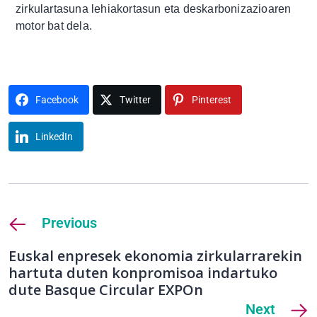
zirkulartasuna lehiakortasun eta deskarbonizazioaren
motor bat dela.
Facebook
Twitter
Pinterest
LinkedIn
Previous
Euskal enpresek ekonomia zirkularrarekin
hartuta duten konpromisoa indartuko
dute Basque Circular EXPOn
Next