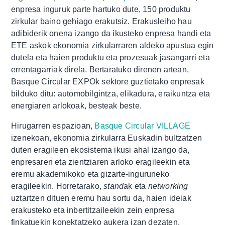
enpresa inguruk parte hartuko dute, 150 produktu
zirkular baino gehiago erakutsiz. Erakusleiho hau
adibiderik onena izango da ikusteko enpresa handi eta
ETE askok ekonomia zirkularraren aldeko apustua egin
dutela eta haien produktu eta prozesuak jasangarri eta
errentagarriak direla. Bertaratuko direnen artean,
Basque Circular EXPOk sektore guztietako enpresak
bilduko ditu: automobilgintza, elikadura, eraikuntza eta
energiaren arlokoak, besteak beste.
Hirugarren espazioan,
Basque Circular VILLAGE
izenekoan, ekonomia zirkularra Euskadin bultzatzen
duten eragileen ekosistema ikusi ahal izango da,
enpresaren eta zientziaren arloko eragileekin eta
eremu akademikoko eta gizarte-inguruneko
eragileekin. Horretarako,
stand
ak eta
networking
uztartzen dituen eremu hau sortu da, haien ideiak
erakusteko eta inbertitzaileekin zein enpresa
finkatuekin konektatzeko aukera izan dezaten.