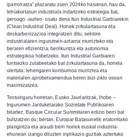
iparrorratza” plazaratu zuen 2024ko hasieran, hau da,
lehiakortasun industriala indartzeko estrategia bat,
geroago -aurten- osatu dena Itun Industrial Garbiarekin
(Clean Industrial Deal). Honek zirkulartasuna eta
deskarbonizazioa integratzen ditu, sektore
industrialaren ingurumen-aztarna murrizteko eta
beraren efizientzia, berrikuntza eta autonomia
estrategikoa hobetzeko. Itun Industrial Garbiaren
funtsezko zutabeetako bat zirkulartasuna da, honela
ulertuta: lehengaien kontsumoa murriztea eta
materialen aprobetxamendua beren bizi-ziklo osoan
maximizatzea.
Testuinguru horretan, Eusko Jaurlaritzak, Ihobe –
Ingurumen Jarduketarako Sozietate Publikoaren
bitartez, Basque Circular Summitaren edizio berri bat
bultzatzen du; bertan, Europar Batasunetik eratorritako
plangintza eta araudi berri horiek euskal industria-
ehunean izango dituzten inplikazio guztiak aztertuko