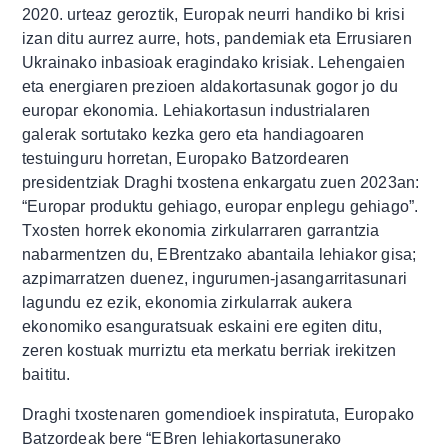
2020. urteaz geroztik, Europak neurri handiko bi krisi
izan ditu aurrez aurre, hots, pandemiak eta Errusiaren
Ukrainako inbasioak eragindako krisiak. Lehengaien
eta energiaren prezioen aldakortasunak gogor jo du
europar ekonomia. Lehiakortasun industrialaren
galerak sortutako kezka gero eta handiagoaren
testuinguru horretan, Europako Batzordearen
presidentziak Draghi txostena enkargatu zuen 2023an:
“Europar produktu gehiago, europar enplegu gehiago”.
Txosten horrek ekonomia zirkularraren garrantzia
nabarmentzen du, EBrentzako abantaila lehiakor gisa;
azpimarratzen duenez, ingurumen-jasangarritasunari
lagundu ez ezik, ekonomia zirkularrak aukera
ekonomiko esanguratsuak eskaini ere egiten ditu,
zeren kostuak murriztu eta merkatu berriak irekitzen
baititu.
Draghi txostenaren gomendioek inspiratuta, Europako
Batzordeak bere “EBren lehiakortasunerako