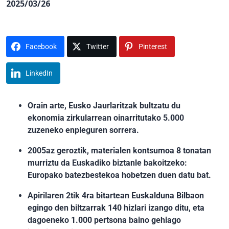
2025/03/26
Facebook
Twitter
Pinterest
LinkedIn
Orain arte, Eusko Jaurlaritzak bultzatu du
ekonomia zirkularrean oinarritutako 5.000
zuzeneko enpleguren sorrera.
2005az geroztik, materialen kontsumoa 8 tonatan
murriztu da Euskadiko biztanle bakoitzeko:
Europako batezbestekoa hobetzen duen datu bat.
Apirilaren 2tik 4ra bitartean Euskalduna Bilbaon
egingo den biltzarrak 140 hizlari izango ditu, eta
dagoeneko 1.000 pertsona baino gehiago