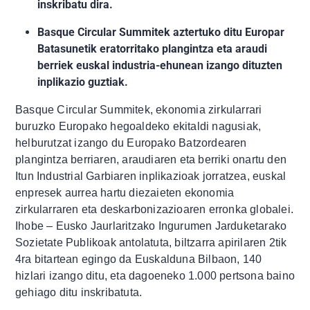
inskribatu dira.
Basque Circular Summitek aztertuko ditu Europar
Batasunetik eratorritako plangintza eta araudi
berriek euskal industria-ehunean izango dituzten
inplikazio guztiak.
Basque Circular Summitek, ekonomia zirkularrari
buruzko Europako hegoaldeko ekitaldi nagusiak,
helburutzat izango du Europako Batzordearen
plangintza berriaren, araudiaren eta berriki onartu den
Itun Industrial Garbiaren inplikazioak jorratzea, euskal
enpresek aurrea hartu diezaieten ekonomia
zirkularraren eta deskarbonizazioaren erronka globalei.
Ihobe – Eusko Jaurlaritzako Ingurumen Jarduketarako
Sozietate Publikoak antolatuta, biltzarra apirilaren 2tik
4ra bitartean egingo da Euskalduna Bilbaon, 140
hizlari izango ditu, eta dagoeneko 1.000 pertsona baino
gehiago ditu inskribatuta.