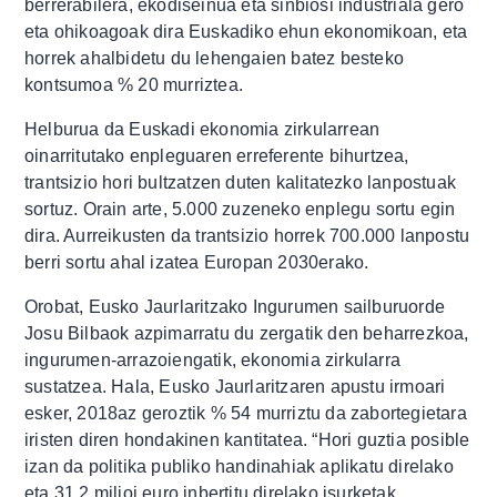
berrerabilera, ekodiseinua eta sinbiosi industriala gero
eta ohikoagoak dira Euskadiko ehun ekonomikoan, eta
horrek ahalbidetu du lehengaien batez besteko
kontsumoa % 20 murriztea.
Helburua da Euskadi ekonomia zirkularrean
oinarritutako enpleguaren erreferente bihurtzea,
trantsizio hori bultzatzen duten kalitatezko lanpostuak
sortuz. Orain arte, 5.000 zuzeneko enplegu sortu egin
dira. Aurreikusten da trantsizio horrek 700.000 lanpostu
berri sortu ahal izatea Europan 2030erako.
Orobat, Eusko Jaurlaritzako Ingurumen sailburuorde
Josu Bilbaok azpimarratu du zergatik den beharrezkoa,
ingurumen-arrazoiengatik, ekonomia zirkularra
sustatzea. Hala, Eusko Jaurlaritzaren apustu irmoari
esker, 2018az geroztik % 54 murriztu da zabortegietara
iristen diren hondakinen kantitatea. “Hori guztia posible
izan da politika publiko handinahiak aplikatu direlako
eta 31,2 milioi euro inbertitu direlako isurketak