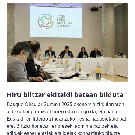
Hiru biltzar ekitaldi batean bilduta
Basque Circular Summit 2025 ekonomia zirkularraren
aldeko konpromiso horren isla izango da, eta baita
Euskadiren lidergoa indartzeko tresna nagusietako bat
ere. Biltzar honetan, enpresek, administrazioek eta
adituek esperientziak eta ideiak konpartituko dituzte