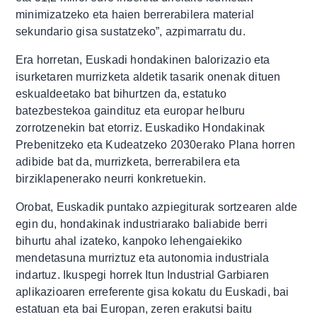
minimizatzeko eta haien berrerabilera material
sekundario gisa sustatzeko”, azpimarratu du.
Era horretan, Euskadi hondakinen balorizazio eta
isurketaren murrizketa aldetik tasarik onenak dituen
eskualdeetako bat bihurtzen da, estatuko
batezbestekoa gaindituz eta europar helburu
zorrotzenekin bat etorriz. Euskadiko Hondakinak
Prebenitzeko eta Kudeatzeko 2030erako Plana horren
adibide bat da, murrizketa, berrerabilera eta
birziklapenerako neurri konkretuekin.
Orobat, Euskadik puntako azpiegiturak sortzearen alde
egin du, hondakinak industriarako baliabide berri
bihurtu ahal izateko, kanpoko lehengaiekiko
mendetasuna murriztuz eta autonomia industriala
indartuz. Ikuspegi horrek Itun Industrial Garbiaren
aplikazioaren erreferente gisa kokatu du Euskadi, bai
estatuan eta bai Europan, zeren erakutsi baitu